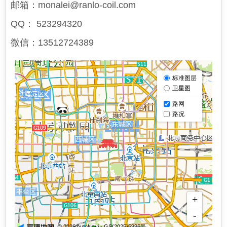
邮箱：monalei@ranlo-coil.com
QQ： 523294320
微信：13512724389