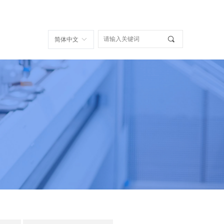
끠
简体中文
ꀅ